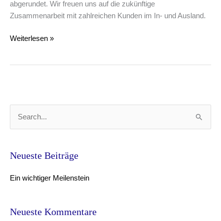
abgerundet. Wir freuen uns auf die zukünftige
Zusammenarbeit mit zahlreichen Kunden im In- und Ausland.
Weiterlesen »
S
u
c
Neueste Beiträge
h
e
Ein wichtiger Meilenstein
n
n
Neueste Kommentare
a