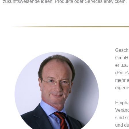
zukunftsweisende Ideen, Produkte oder Services entwickeln.
Geschä
GmbH m
er u.a
(Price
mehr al
eigen
Emphat
Veränd
sind s
und du